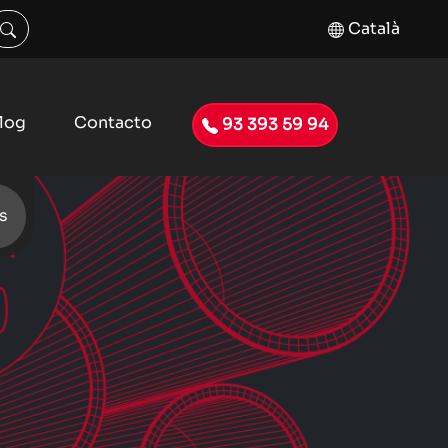
Català
log
Contacto
93 393 59 94
s