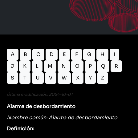
A
B
C
D
E
F
G
H
I
J
K
L
M
N
O
P
Q
R
S
T
U
V
W
X
Y
Z
Última modificación: 2024-10-01
Alarma de desbordamiento
Nombre común: Alarma de desbordamiento
Definición: