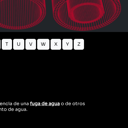
T
U
V
W
X
Y
Z
sencia de una
fuga de agua
o de otros
nto de agua.