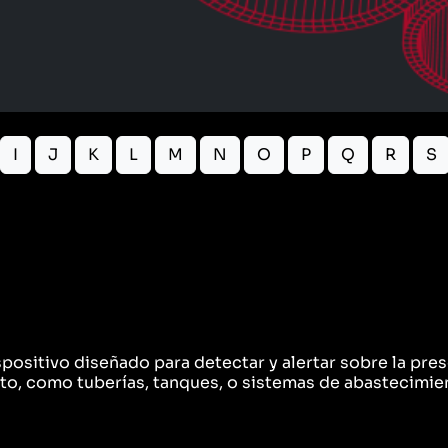
I
J
K
L
M
N
O
P
Q
R
S
spositivo diseñado para detectar y alertar sobre la pre
nto, como tuberías, tanques, o sistemas de abastecimie