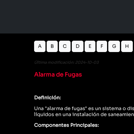
A
B
C
D
E
F
G
H
Última modificación: 2024-10-03
Alarma de Fugas
Definición:
Una "alarma de fugas" es un sistema o di
líquidos en una instalación de saneamie
Componentes Principales: