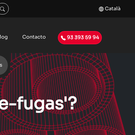
Català
log
Contacto
93 393 59 94
s
de-fugas'?