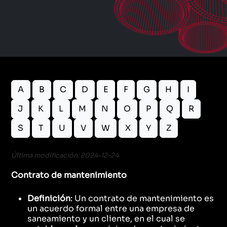
A
B
C
D
E
F
G
H
I
J
K
L
M
N
O
P
Q
R
S
T
U
V
W
X
Y
Z
Última modificación: 2024-12-24
Contrato de mantenimiento
Definición
: Un contrato de mantenimiento es
un acuerdo formal entre una empresa de
saneamiento y un cliente, en el cual se