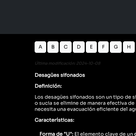
A
B
C
D
E
F
G
H
Última modificación: 2024-10-08
Desagües sifonados
Definición:
Los desagües sifonados son un tipo de 
o sucia se elimine de manera efectiva de
necesita una evacuación eficiente del ag
Características:
Forma de "U":
El elemento clave de un