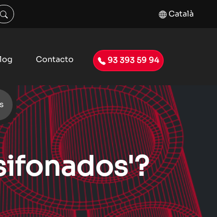
Català
log
Contacto
93 393 59 94
s
sifonados'?