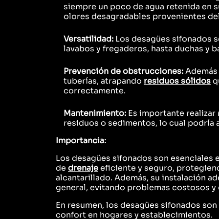
siempre un poco de agua retenida en su 
olores desagradables provenientes de
Versatilidad:
Los desagües sifonados se
lavabos y fregaderos, hasta duchas y b
Prevención de obstrucciones:
Además d
tuberías, atrapando
residuos sólidos
q
correctamente.
Mantenimiento:
Es importante realizar
residuos o sedimentos, lo cual podría 
Importancia:
Los desagües sifonados son esenciales e
de
drenaje
eficiente y seguro, protegien
alcantarillado. Además, su instalación a
general, evitando problemas costosos y d
En resumen, los desagües sifonados son e
confort en hogares y establecimientos.