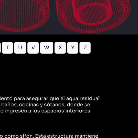
T
U
V
W
X
Y
Z
iento para asegurar que el agua residual
n baños, cocinas y sótanos, donde se
 ingresen a los espacios interiores.
o como sifón. Esta estructura mantiene