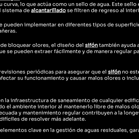
curva, lo que actúa como un sello de agua. Este sello 
l sistema de
alcantarillado
se filtren de regreso al interi
 pueden implementar en diferentes tipos de superficie
añeras.
e bloquear olores, el diseño del
sifón
también ayuda a
ue se pueden extraer fácilmente y de manera regular p
 revisiones periódicas para asegurar que el
sifón
no est
afectar su funcionamiento y causar malos olores o incl
n la infraestructura de saneamiento de cualquier edifi
do el ambiente interior al mantenerlo libre de malos ol
decuada y mantenimiento regular contribuyen a la longe
ifíciles de resolver más adelante.
lementos clave en la gestión de aguas residuales, gar