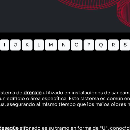
I
J
K
L
M
N
O
P
Q
R
S
sistema de
drenaje
utilizado en instalaciones de saneam
 un edificio o área específica. Este sistema es común e
ua, asegurando al mismo tiempo que los malos olores no
desagüe
sifonado es su tramo en forma de "U", conocid