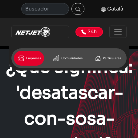
Català
24h
Empresas
Comunidades
Particulares
¿Que significa:
'desatascar-
con-sosa-