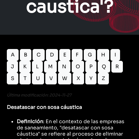
caustica'?
A
B
C
D
E
F
G
H
I
J
K
L
M
N
O
P
Q
R
S
T
U
V
W
X
Y
Z
Última modificación: 2024-11-27
Desatascar con sosa cáustica
Definición
: En el contexto de las empresas
de saneamiento, "desatascar con sosa
cáustica" se refiere al proceso de eliminar