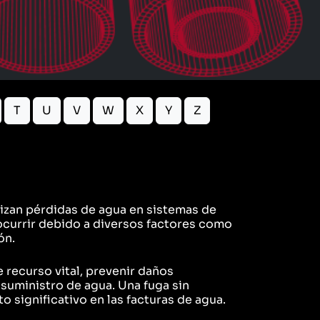
T
U
V
W
X
Y
Z
alizan pérdidas de agua en sistemas de
 ocurrir debido a diversos factores como
ón.
e recurso vital, prevenir daños
 suministro de agua. Una fuga sin
significativo en las facturas de agua.