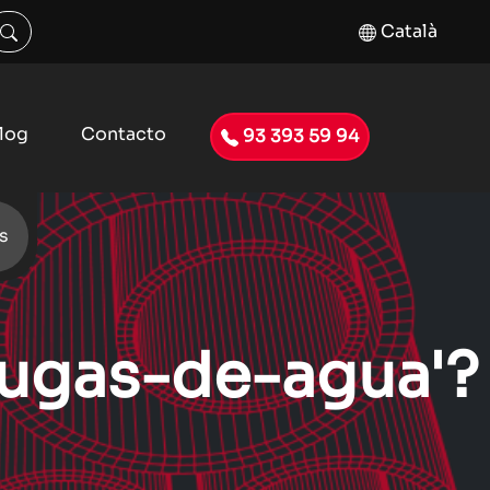
Català
log
Contacto
93 393 59 94
s
fugas-de-agua'?