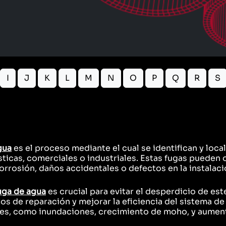
I
J
K
L
M
N
O
P
Q
R
S
gua
es el proceso mediante el cual se identifican y loc
sticas, comerciales o industriales. Estas fugas pueden
corrosión, daños accidentales o defectos en la instalaci
uga de agua
es crucial para evitar el desperdicio de est
tos de reparación y mejorar la eficiencia del sistema de
s, como inundaciones, crecimiento de moho, y aumento 