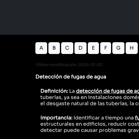
A
B
C
D
E
F
G
H
Última modificación: 2024-10-02
Detección de fugas de agua
Definición:
La
detección de fugas de a
tuberías, ya sea en instalaciones domé
el desgaste natural de las tuberías, la 
Importancia:
Identificar a tiempo una
f
estructurales en edificios, reducir cos
detectar puede causar problemas grave