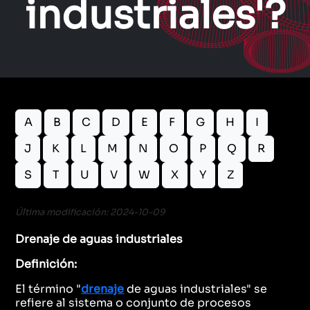
industriales'?
A
B
C
D
E
F
G
H
I
J
K
L
M
N
O
P
Q
R
S
T
U
V
W
X
Y
Z
Última modificación: 2024-10-09
Drenaje de aguas industriales
Definición:
El término "
drenaje
de aguas industriales" se
refiere al sistema o conjunto de procesos