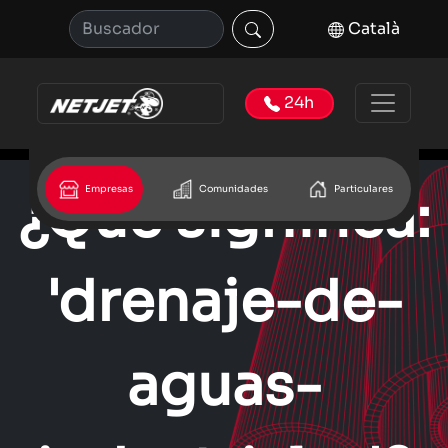
Català
24h
Empresas
Comunidades
Particulares
¿Que significa:
'drenaje-de-
aguas-