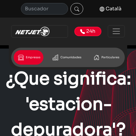
Català
24h
Empresas
Comunidades
Particulares
¿Que significa:
'estacion-
depuradora'?