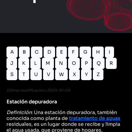
A
B
C
D
E
F
G
H
I
J
K
L
M
N
O
P
Q
R
S
T
U
V
W
X
Y
Z
Última modificación: 2024-10-06
Estación depuradora
Definición
: Una estación depuradora, también
conocida como planta de
tratamiento de aguas
residuales, es un lugar donde se recibe y limpia
el agua usada, que proviene de hogares,