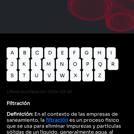
A
B
C
D
E
F
G
H
I
J
K
L
M
N
O
P
Q
R
S
T
U
V
W
X
Y
Z
Última modificación: 2024-09-30
Filtración
Definición:
En el contexto de las empresas de
saneamiento, la
filtración
es un proceso físico
que se usa para eliminar impurezas y partículas
sólidas de un líquido, generalmente agua, al