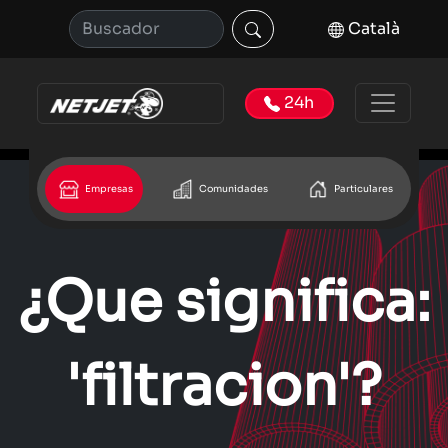
Català
24h
Empresas
Comunidades
Particulares
¿Que significa:
'filtracion'?