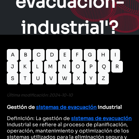
evacuacion-
industrial'?
A
B
C
D
E
F
G
H
I
J
K
L
M
N
O
P
Q
R
S
T
U
V
W
X
Y
Z
Última modificación: 2024-10-10
Gestión de
sistemas de evacuación
industrial
Definición: La gestión de
sistemas de evacuación
industrial se refiere al proceso de planificación,
operación, mantenimiento y optimización de los
sistemas utilizados para la eliminación segura y