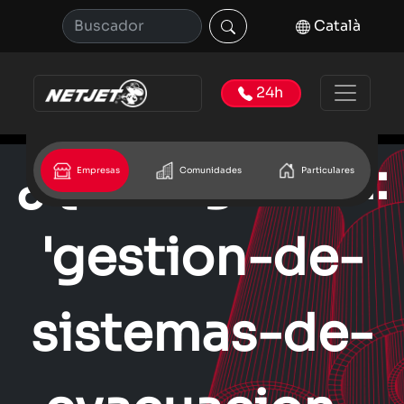
Català
24h
¿Que significa:
Empresas
Comunidades
Particulares
'gestion-de-
sistemas-de-