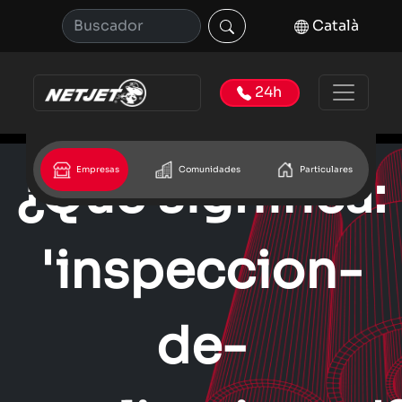
Català
24h
Empresas
Comunidades
Particulares
¿Que significa:
'inspeccion-
de-