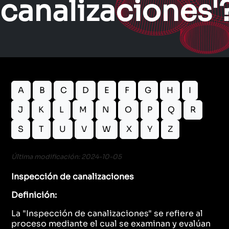
canalizaciones'
A
B
C
D
E
F
G
H
I
J
K
L
M
N
O
P
Q
R
S
T
U
V
W
X
Y
Z
Última modificación: 2024-10-05
Inspección de canalizaciones
Definición:
La "Inspección de canalizaciones" se refiere al
proceso mediante el cual se examinan y evalúan