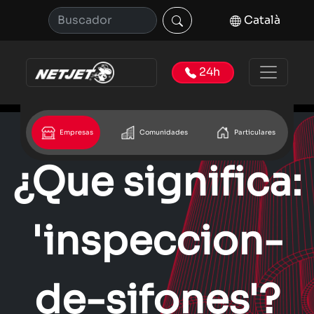
Català
24h
Empresas
Comunidades
Particulares
¿Que significa:
'inspeccion-
de-sifones'?