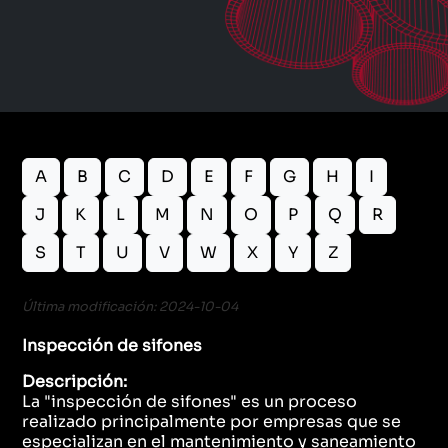
A
B
C
D
E
F
G
H
I
J
K
L
M
N
O
P
Q
R
S
T
U
V
W
X
Y
Z
Última modificación: 2024-10-04
Inspección de sifones
Descripción:
La "inspección de sifones" es un proceso
realizado principalmente por empresas que se
especializan en el mantenimiento y saneamiento