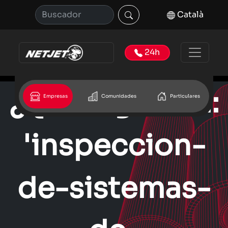
Català
24h
¿Que significa:
Empresas
Comunidades
Particulares
'inspeccion-
de-sistemas-