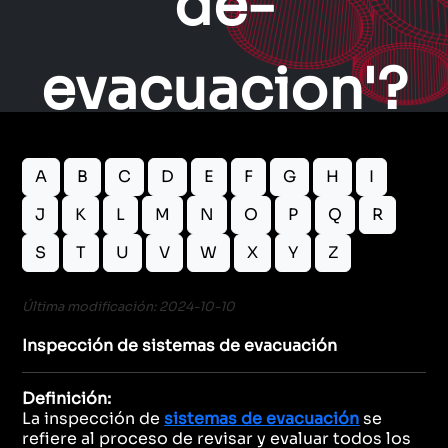
de-
evacuacion'?
A
B
C
D
E
F
G
H
I
J
K
L
M
N
O
P
Q
R
S
T
U
V
W
X
Y
Z
Última modificación: 2024-10-10
Inspección de sistemas de evacuación
Definición:
La inspección de
sistemas de evacuación
se
refiere al proceso de revisar y evaluar todos los