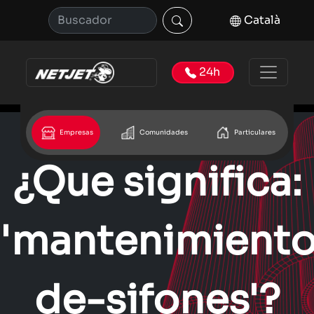
Català
24h
Empresas
Comunidades
Particulares
¿Que significa:
'mantenimiento
de-sifones'?