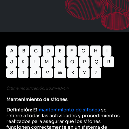
A
B
C
D
E
F
G
H
I
J
K
L
M
N
O
P
Q
R
S
T
U
V
W
X
Y
Z
Última modificación: 2024-10-04
Mantenimiento de sifones
Definición:
El
mantenimiento de sifones
se
refiere a todas las actividades y procedimientos
realizados para asegurar que los sifones
funcionen correctamente en un sistema de