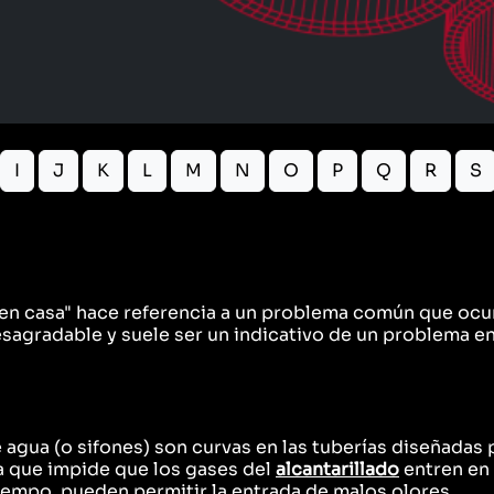
I
J
K
L
M
N
O
P
Q
R
S
lla en casa" hace referencia a un problema común que oc
esagradable y suele ser un indicativo de un problema e
e agua (o sifones) son curvas en las tuberías diseñadas
a que impide que los gases del
alcantarillado
entren en 
tiempo, pueden permitir la entrada de malos olores.