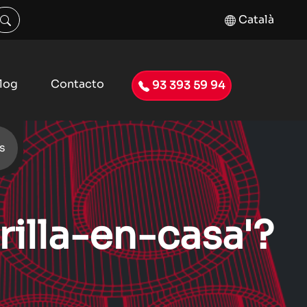
Català
log
Contacto
93 393 59 94
s
rilla-en-casa'?