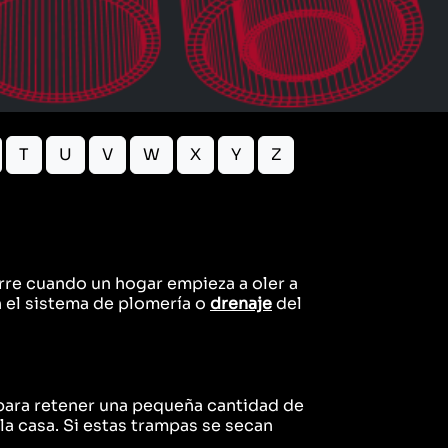
T
U
V
W
X
Y
Z
urre cuando un hogar empieza a oler a
n el sistema de plomería o
drenaje
del
 para retener una pequeña cantidad de
la casa. Si estas trampas se secan