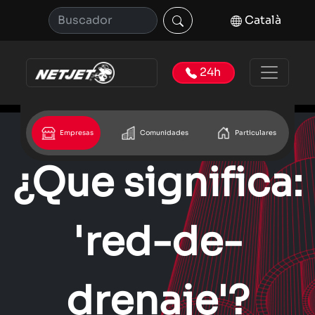
Català
24h
Empresas
Comunidades
Particulares
¿Que significa:
'red-de-
drenaje'?