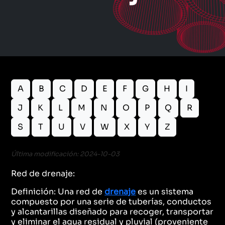
A
B
C
D
E
F
G
H
I
J
K
L
M
N
O
P
Q
R
S
T
U
V
W
X
Y
Z
Última modificación: 2024-10-03
Red de drenaje:
Definición: Una red de
drenaje
es un sistema
compuesto por una serie de tuberías, conductos
y alcantarillas diseñado para recoger, transportar
y eliminar el agua residual y pluvial (proveniente