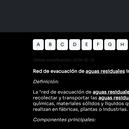
A
B
C
D
E
F
G
H
Última modificación: 2024-10-10
Red de evacuación de
aguas residuales
i
Definición:
La "red de evacuación de
aguas residual
recolectar y transportar las
aguas residu
químicas, materiales sólidos y líquidos
realizan en fábricas, plantas o industrias.
Componentes principales: