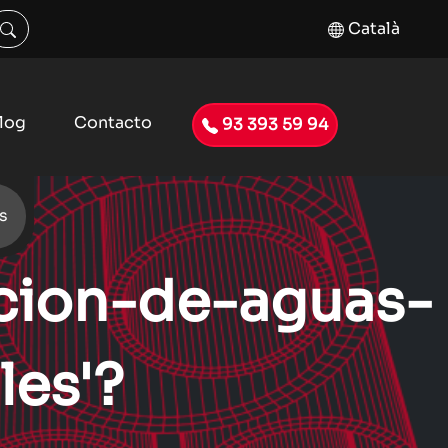
Català
log
Contacto
93 393 59 94
s
acion-de-aguas-
les'?