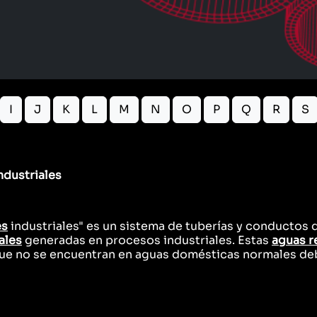
I
J
K
L
M
N
O
P
Q
R
S
ndustriales
es
industriales" es un sistema de tuberías y conductos
ales
generadas en procesos industriales. Estas
aguas r
 que no se encuentran en aguas domésticas normales deb