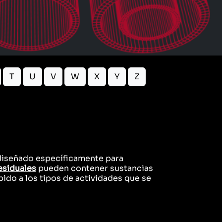
T
U
V
W
X
Y
Z
 diseñado específicamente para
esiduales
pueden contener sustancias
ido a los tipos de actividades que se