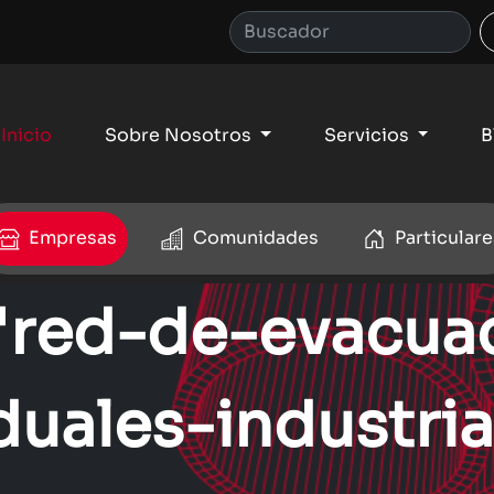
Inicio
Sobre Nosotros
Servicios
B
Empresas
Comunidades
Particulare
: 'red-de-evacu
duales-industria