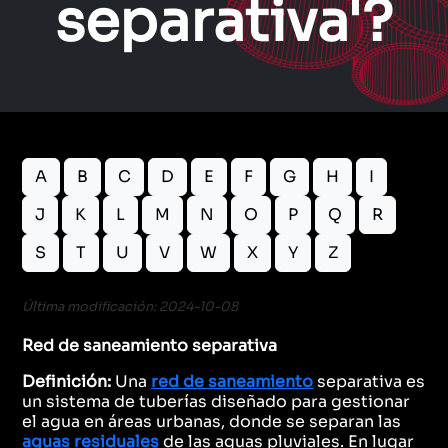
separativa'?
A
B
C
D
E
F
G
H
I
J
K
L
M
N
O
P
Q
R
S
T
U
V
W
X
Y
Z
Última modificación: 2024-10-08
Red de saneamiento separativa
Definición:
Una
red de saneamiento
separativa es
un sistema de tuberías diseñado para gestionar
el agua en áreas urbanas, donde se separan las
aguas residuales
de las aguas pluviales. En lugar