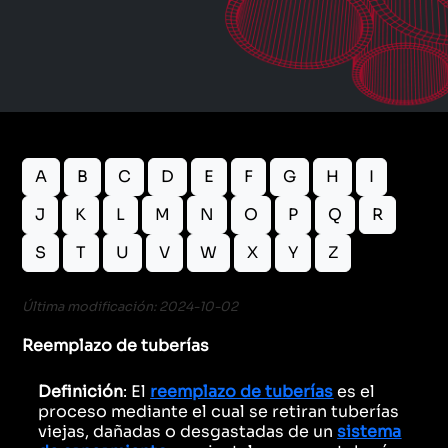
A
B
C
D
E
F
G
H
I
J
K
L
M
N
O
P
Q
R
S
T
U
V
W
X
Y
Z
Última modificación: 2024-10-02
Reemplazo de tuberías
Definición
: El
reemplazo de tuberías
es el
proceso mediante el cual se retiran tuberías
viejas, dañadas o desgastadas de un
sistema