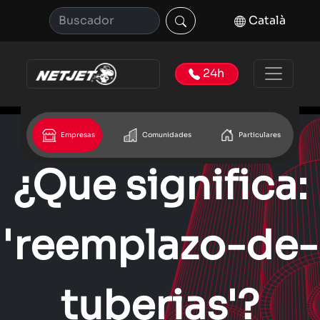
Català
24h
Empresas
Comunidades
Particulares
¿Que significa:
'reemplazo-de-
tuberias'?