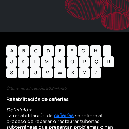
A
B
C
D
E
F
G
H
I
J
K
L
M
N
O
P
Q
R
S
T
U
V
W
X
Y
Z
Última modificación: 2024-11-26
Rehabilitación de cañerías
Definición:
La rehabilitación de
cañerías
se refiere al
proceso de reparar o restaurar tuberías
subterráneas que presentan problemas o han