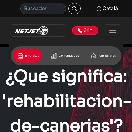
Català
24h
Empresas
Comunidades
Particulares
¿Que significa:
'rehabilitacion-
de-canerias'?