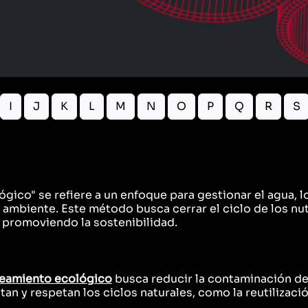
I
J
K
L
M
N
O
P
Q
R
S
gico" se refiere a un enfoque para gestionar el agua, l
mbiente. Este método busca cerrar el ciclo de los nut
 promoviendo la sostenibilidad.
eamiento ecológico
busca reducir la contaminación del s
tan y respetan los ciclos naturales, como la reutilizaci