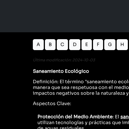
A
B
C
D
E
F
G
H
Última modificación: 2024-10-03
Saneamiento Ecológico
Definición: El término "saneamiento ecoló
manera que sea respetuosa con el medio a
impactos negativos sobre la naturaleza y
Aspectos Clave:
Protección del Medio Ambiente
: El
san
utilizan tecnologías y prácticas que imi
de aguas residuales.