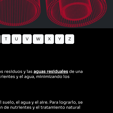
T
U
V
W
X
Y
Z
os residuos y las
aguas residuales
de una
rientes y el agua, minimizando los
uelo, el agua y el aire. Para lograrlo, se
ón de nutrientes y el tratamiento natural