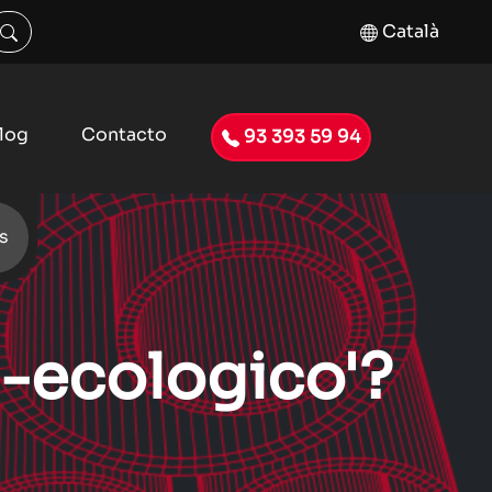
Català
log
Contacto
93 393 59 94
s
o-ecologico'?