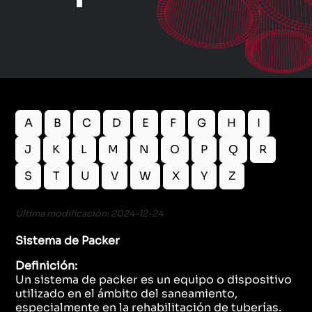
A
B
C
D
E
F
G
H
I
J
K
L
M
N
O
P
Q
R
S
T
U
V
W
X
Y
Z
Última modificación: 2024-12-24
Sistema de Packer
Definición:
Un sistema de packer es un equipo o dispositivo
utilizado en el ámbito del saneamiento,
especialmente en la rehabilitación de tuberías.