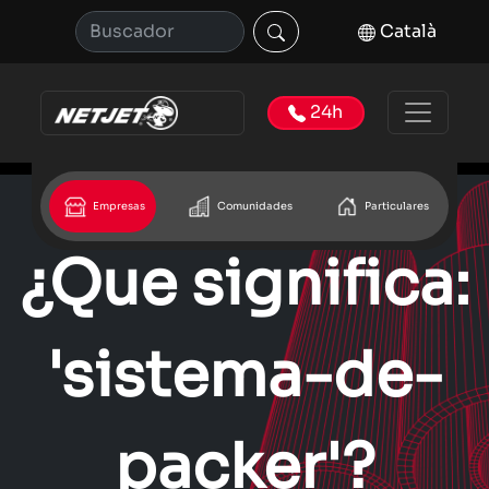
Català
24h
Empresas
Comunidades
Particulares
¿Que significa:
'sistema-de-
packer'?