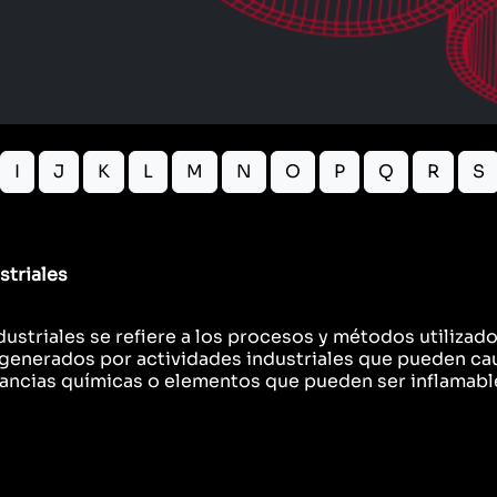
I
J
K
L
M
N
O
P
Q
R
S
striales
ustriales se refiere a los procesos y métodos utilizado
generados por actividades industriales que pueden cau
ancias químicas o elementos que pueden ser inflamables