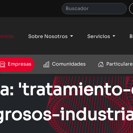
Inicio
Sobre Nosotros
Servicios
B
Empresas
Comunidades
Particulare
ca: 'tratamiento
grosos-industria