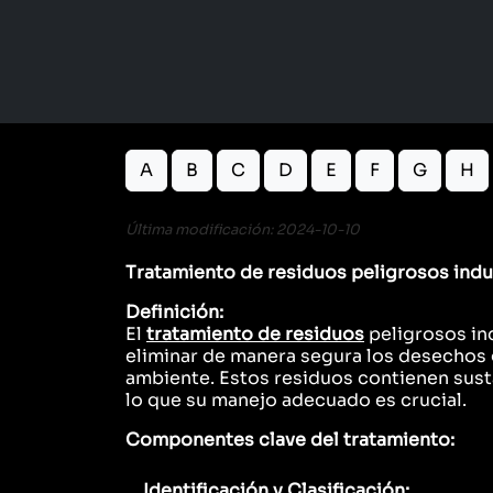
A
B
C
D
E
F
G
H
Última modificación: 2024-10-10
Tratamiento de residuos peligrosos indu
Definición:
El
tratamiento de residuos
peligrosos ind
eliminar de manera segura los desechos 
ambiente. Estos residuos contienen sust
lo que su manejo adecuado es crucial.
Componentes clave del tratamiento:
Identificación y Clasificación: