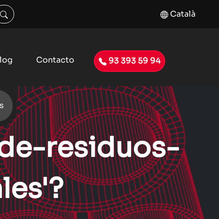
Català
log
Contacto
93 393 59 94
s
-de-residuos-
les'?