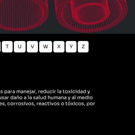
T
U
V
W
X
Y
Z
s para manejar, reducir la toxicidad y
sar daño a la salud humana y al medio
, corrosivos, reactivos o tóxicos, por