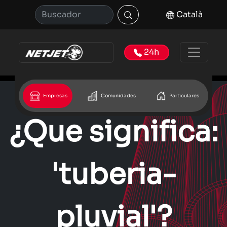
Català
24h
Empresas
Comunidades
Particulares
¿Que significa:
'tuberia-
pluvial'?