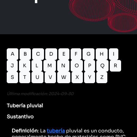
A
B
C
D
E
F
G
H
I
J
K
L
M
N
O
P
Q
R
S
T
U
V
W
X
Y
Z
Última modificación: 2024-09-30
Tubería pluvial
Sustantivo
Definición
: La
tubería
pluvial es un conducto,
generalmente hecho de materiales como PVC,