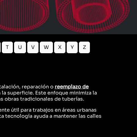
T
U
V
W
X
Y
Z
talación, reparación o
reemplazo de
 la superficie. Este enfoque minimiza la
as obras tradicionales de tuberías.
nte útil para trabajos en áreas urbanas
a tecnología ayuda a mantener las calles