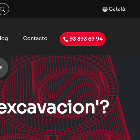
Català
log
Contacto
93 393 59 94
s
-excavacion'?