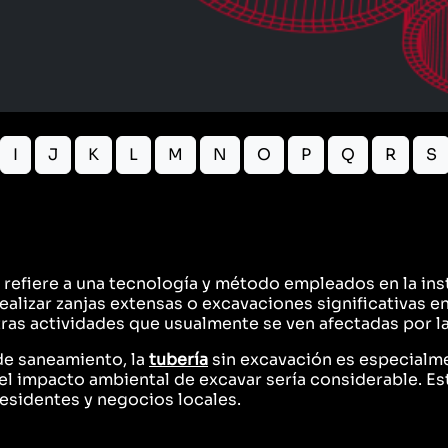
I
J
K
L
M
N
O
P
Q
R
S
 refiere a una tecnología y método empleados en la ins
alizar zanjas extensas o excavaciones significativas en
otras actividades que usualmente se ven afectadas por l
de saneamiento, la
tubería
sin excavación es especialme
 impacto ambiental de excavar sería considerable. Est
residentes y negocios locales.