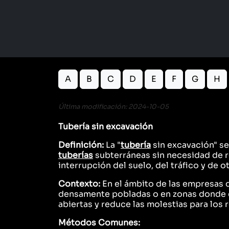
A
B
C
D
E
F
G
H
Última modificación: 2024-10-05
Tubería sin excavación
Definición:
La "
tubería
sin excavación" se
tuberías
subterráneas sin necesidad de re
interrupción del suelo, del tráfico y de 
Contexto:
En el ámbito de las empresas 
densamente pobladas o en zonas donde el
abiertas y reduce las molestias para los 
Métodos Comunes: