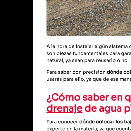
A la hora de instalar algún sistema
son piezas fundamentales para garan
natural, ya sean para reusarlo o no.
Para saber con precisión
dónde col
usarás para ello, ya que de esa ma
¿Cómo saber en q
drenaje
de agua pl
Para conocer
dónde colocar los ba
experto en la materia, ya que cuen