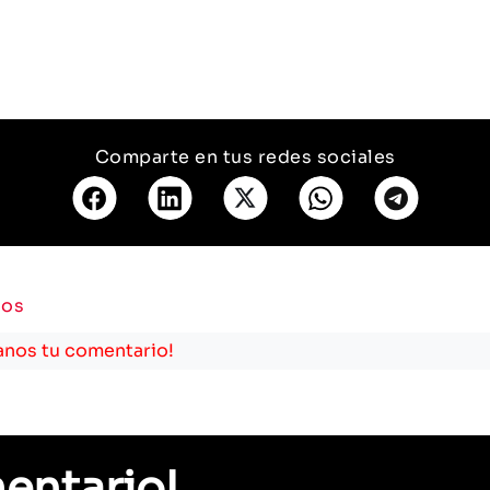
Comparte en tus redes sociales
ios
anos tu comentario!
entario!