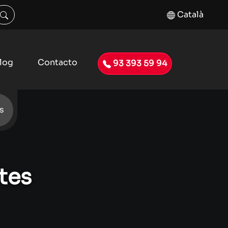
Català
log
Contacto
93 393 59 94
s
tes