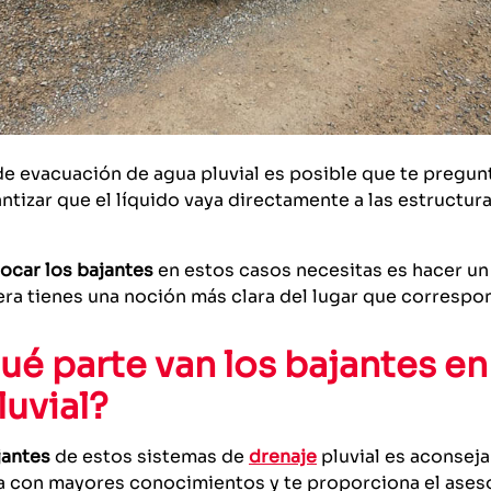
 de evacuación de agua pluvial es posible que te pregu
tizar que el líquido vaya directamente a las estructur
ocar los bajantes
en estos casos necesitas es hacer un
nera tienes una noción más clara del lugar que corresp
ué parte van los bajantes 
uvial?
jantes
de estos sistemas de
drenaje
pluvial es aconseja
ta con mayores conocimientos y te proporciona el ases