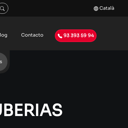
Català
log
Contacto
93 393 59 94
s
UBERIAS