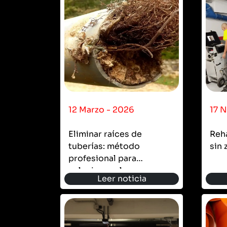
12 Marzo - 2026
17 
Eliminar raíces de
Reha
tuberías: método
sin 
profesional para
solucionar el...
Leer noticia