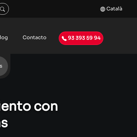
Català
log
Contacto
93 393 59 94
s
iento con
as