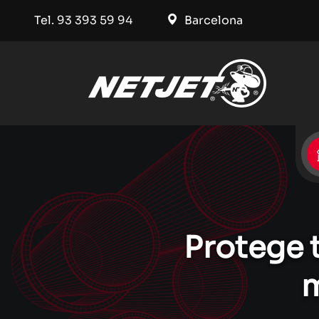
Tel. 93 393 59 94
Barcelona
Protege 
m