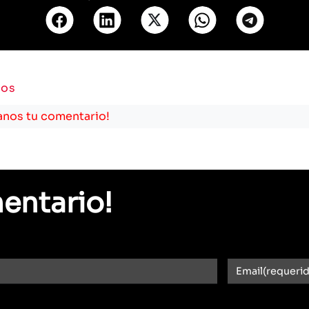
ios
anos tu comentario!
entario!