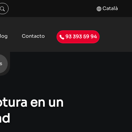
Català
log
Contacto
93 393 59 94
s
otura en un
ad