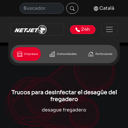
Català
24h
Empresas
Comunidades
Particulares
Trucos para desinfectar el desagüe del
fregadero
desague fregadero